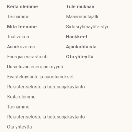
Keitä olemme
Tule mukaan
Ajankohtaista
Tarinamme
Maanomistajalle
Mitä teemme
Sidosryhmäyhteistyö
Ota yhteyttä
Tuulivoima
Hankkeet
Aurinkovoima
Ajankohtaista
Energian varastointi
Ota yhteyttä
Uusiutuvan energian myynti
Evästekäytäntö ja suostumukset
Rekisteriseloste ja tietosuojakäytäntö
Keitä olemme
Tarinamme
Rekisteriseloste ja tietosuojakäytäntö
Ota yhteyttä