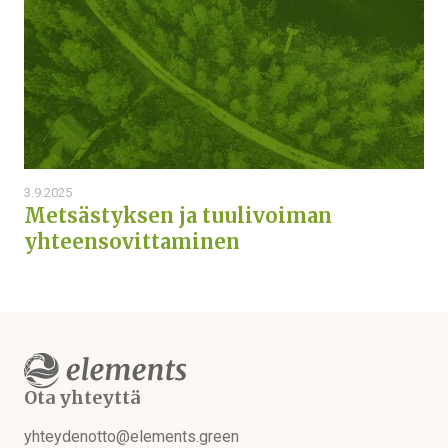
3.9.2025
Metsästyksen ja tuulivoiman
yhteensovittaminen
Keitä olemme
Mitä teemme
Tule mukaan
Ota yhteyttä
Hankkeet
yhteydenotto@elements.green