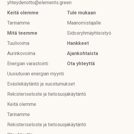
yhteydenotto@elements.green
Keitä olemme
Tule mukaan
Tarinamme
Maanomistajalle
Mitä teemme
Sidosryhmäyhteistyö
Tuulivoima
Hankkeet
Aurinkovoima
Ajankohtaista
Energian varastointi
Ota yhteyttä
Uusiutuvan energian myynti
Evästekäytäntö ja suostumukset
Rekisteriseloste ja tietosuojakäytäntö
Keitä olemme
Tarinamme
Rekisteriseloste ja tietosuojakäytäntö