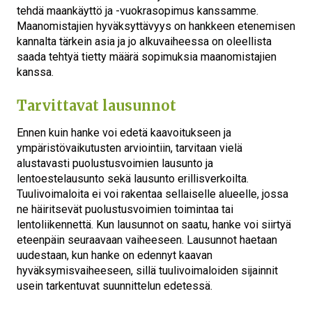
tehdä maankäyttö ja -vuokrasopimus kanssamme.
Maanomistajien hyväksyttävyys on hankkeen etenemisen
kannalta tärkein asia ja jo alkuvaiheessa on oleellista
saada tehtyä tietty määrä sopimuksia maanomistajien
kanssa.
Tarvittavat lausunnot
Ennen kuin hanke voi edetä kaavoitukseen ja
ympäristövaikutusten arviointiin, tarvitaan vielä
alustavasti puolustusvoimien lausunto ja
lentoestelausunto sekä lausunto erillisverkoilta.
Keitä olemme
Tuulivoimaloita ei voi rakentaa sellaiselle alueelle, jossa
ne häiritsevät puolustusvoimien toimintaa tai
lentoliikennettä. Kun lausunnot on saatu, hanke voi siirtyä
Mitä teemme
eteenpäin seuraavaan vaiheeseen. Lausunnot haetaan
uudestaan, kun hanke on edennyt kaavan
Tule mukaan
hyväksymisvaiheeseen, sillä tuulivoimaloiden sijainnit
usein tarkentuvat suunnittelun edetessä.