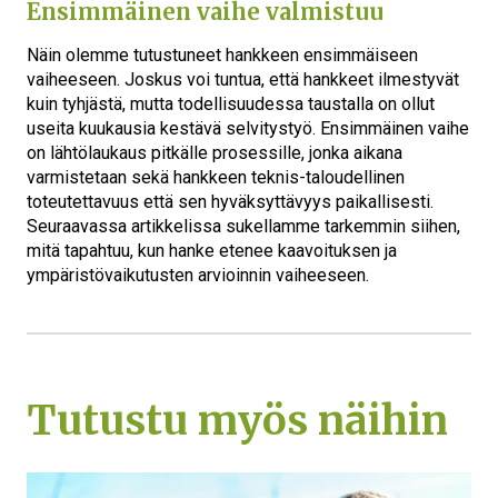
Hankkeet
Ensimmäinen vaihe valmistuu
Ajankohtaista
Näin olemme tutustuneet hankkeen ensimmäiseen
vaiheeseen. Joskus voi tuntua, että hankkeet ilmestyvät
kuin tyhjästä, mutta todellisuudessa taustalla on ollut
Ota yhteyttä
useita kuukausia kestävä selvitystyö. Ensimmäinen vaihe
on lähtölaukaus pitkälle prosessille, jonka aikana
varmistetaan sekä hankkeen teknis-taloudellinen
toteutettavuus että sen hyväksyttävyys paikallisesti.
Seuraavassa artikkelissa sukellamme tarkemmin siihen,
mitä tapahtuu, kun hanke etenee kaavoituksen ja
ympäristövaikutusten arvioinnin vaiheeseen.
Tutustu myös näihin