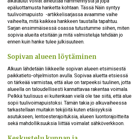
aikataulut voivat aiheuttaa hämmennystä ja jopa
epäluottamusta hanketta kohtaan. Tässä Näin syntyy
tuulivoimapuisto -artikkelisarjassa avaamme vaihe
vaiheelta, mitä kaikkea hankkeen taustalla tapahtuu.
Sarjan ensimmäisessä osassa tutustumme siihen, miten
sopivia alueita etsitään ja mitä valmisteluja tehdään jo
ennen kuin hanke tulee julkisuuteen.
Sopivan alueen löytäminen
Alkuun lähdetään liikkeelle sopivan alueen etsimisestä
paikkatieto-ohjelmiston avulla. Sopivaa aluetta etsiessä
on tärkeää varmistaa, että alue on tarpeeksi tuulinen, jotta
alueella on taloudellisesti kannattavaa rakentaa voimala.
Pelkkä tuulisuus ei kuitenkaan vielä ole tae siitä, että alue
sopii tuulivoimapuistoksi. Tämän takia jo alkuvaiheessa
tarkastellaan muitakin tekijöitä kuten etäisyyksiä
asutukseen, lentoesterajoituksia, alueen luontorajoitteita
sekä mahdolliksuuksia liittää voimalat sähköverkkoon.
Keskustelu kunnan ja