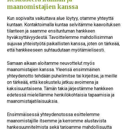
maanomistajien kanssa
Kun sopivalta vaikuttava alue löytyy, otamme yhteyttä
kuntaan. Kontaktoimalla kuntaa selvitämme kaavoituksen
tilanteen ja saamme ensituntuman hankkeen
hyväksyttävyydestä. Tavoittelemme mahdollisimman
sujuvaa yhteistyötä paikallisten kanssa, joten on tärkeää,
että hankkeeseen suhtaudutaan myötämielisesti.
Samaan aikaan aloitamme neuvottelut myös
maanomistajien kanssa. Yleensä ensimmäinen
yhteydenotto tehdään puhelimitse tai kirjeitse, ja meille
on tärkeää, että keskustelu jatkuu avoimena ja
kaksisuuntaisena. Tämän takia järjestämme hankkeen
edetessä mielellämme henkilökohtaisia tapaamisia ja
maanomistajatilaisuuksia.
Ensimmäisessä yhteydenotossa esittelemme
maanomistajille itsemme ja kerromme alustavista
hankesuunnitelmista sekä tarjoamme mahdollisuutta