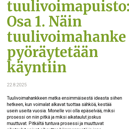
tuulivoimapuisto
Osa 1. Näin
tuulivoimahanke
pyöräytetään
käyntiin
22.8.2025
Tuulivoimahankkeen matka ensimmäisestä ideasta siihen
hetkeen, kun voimalat alkavat tuottaa sähköä, kestää
usein useita vuosia. Monelle voi olla epäselvää, miksi
prosessi on niin pitkä ja miksi aikataulut joskus
muuttuvat. Pitkältä tuntuva prosessi ja muuttuvat