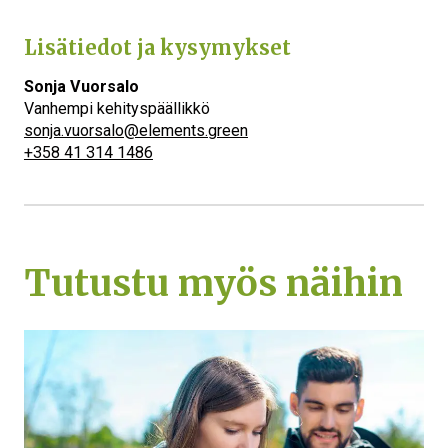
Lisätiedot ja kysymykset
Sonja Vuorsalo
Vanhempi kehityspäällikkö
sonja.vuorsalo@elements.green
+358 41 314 1486
Tutustu myös näihin
Keitä olemme
Mitä teemme
Tule mukaan