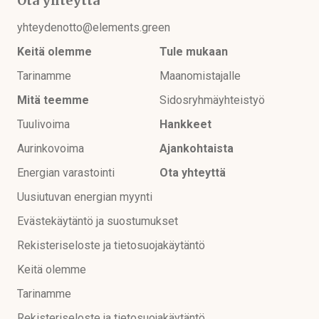
Ota yhteyttä
yhteydenotto@elements.green
Keitä olemme
Tule mukaan
Tarinamme
Maanomistajalle
Mitä teemme
Sidosryhmäyhteistyö
Tuulivoima
Hankkeet
Aurinkovoima
Ajankohtaista
Energian varastointi
Ota yhteyttä
Uusiutuvan energian myynti
Evästekäytäntö ja suostumukset
Rekisteriseloste ja tietosuojakäytäntö
Keitä olemme
Tarinamme
Rekisteriseloste ja tietosuojakäytäntö