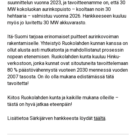
suunnittelun vuonna 2023, ja tavoitteenamme on, että 30
MW kokoluokan aurinkopuisto – kooltaan noin 30
hehtaaria – valmistuu vuonna 2026. Hankkeeseen kuuluu
myös jo luvitettu 30 MW akkuvarasto.
Itä-Suomi tarjoaa erinomaiset puitteet aurinkovoiman
rakentamiselle. Yhteistyö Ruokolahden kunnan kanssa on
ollut alusta asti mutkatonta ja mahdollistanut prosessin
nopean etenemisen. Ruokolahden kunta kuuluu Hinku-
verkostoon, jonka kunnat ovat sitoutuneita tavoittelemaan
80 % päästövähennystä vuoteen 2030 mennessä vuoden
2007 tasosta. On ilo olla mukana edistämässä tätä
tavoitetta!
Kiitos Ruokolahden kunta ja kaikille mukana olleille –
tästä on hyvä jatkaa eteenpäin!
Lisätietoa Särkijärven hankkeesta löydät
täältä
.